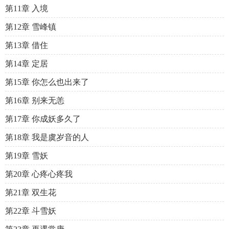
第11章 入境
第12章 雪峰镇
第13章 借住
第14章 定居
第15章 你怎么也出来了
第16章 别来无恙
第17章 你成妖多久了
第18章 我是虞岁音的人
第19章 雪妖
第20章 心疼心疼我
第21章 双生花
第22章 斗雪妖