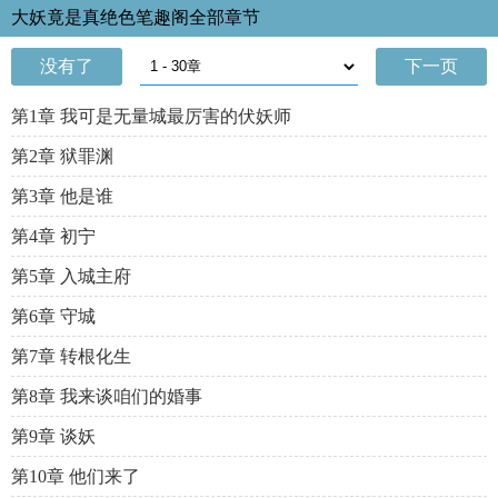
大妖竟是真绝色笔趣阁全部章节
没有了
下一页
第1章 我可是无量城最厉害的伏妖师
第2章 狱罪渊
第3章 他是谁
第4章 初宁
第5章 入城主府
第6章 守城
第7章 转根化生
第8章 我来谈咱们的婚事
第9章 谈妖
第10章 他们来了