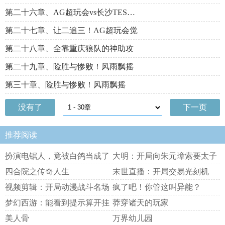
第二十六章、AG超玩会vs长沙TES…
第二十七章、让二追三！AG超玩会觉
第二十八章、全靠重庆狼队的神助攻
第二十九章、险胜与惨败！风雨飘摇
第三十章、险胜与惨败！风雨飘摇
没有了
下一页
推荐阅读
扮演电锯人，竟被白鸽当成了
大明：开局向朱元璋索要太子
赫者
之位
四合院之传奇人生
末世直播：开局交易光刻机
视频剪辑：开局动漫战斗名场
疯了吧！你管这叫异能？
面！
梦幻西游：能看到提示算开挂
莽穿诸天的玩家
吗
美人骨
万界幼儿园