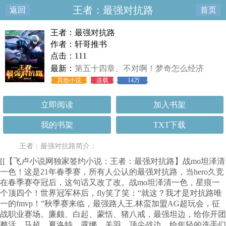
王者：最强对抗路
返回
首页
王者：最强对抗路
作者：轩哥推书
点击：111
最新：
第五十四章、不对啊！梦奇怎么经济
其他小说
连载
14万
立即阅读
加入书架
我的书架
TXT下载
王者：最强对抗路简介：
[[【飞卢小说网独家签约小说：王者：最强对抗路】战mo坦泽清
一色！这是21年春季赛，所有人公认的最强对抗路，当hero久竞
在春季赛夺冠后，这句话又改了改。战mo坦泽清一色，星痕一
个顶四个！世界冠军杯后，fly笑了笑：“就这？我才是对抗路唯
一的fmvp！”秋季赛来临，最强路人王.林蛮加盟AG超玩会，征
战职业赛场。廉颇、白起、蒙恬、猪八戒，最强坦边，给你开团
整活。马超、夏洛特、露娜、关羽，顶尖战边，给年轻的选手们