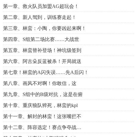
第一章、救火队员加盟AG超玩会！
第二章、新人驾到，训练赛走起！
第三章、林蛮：小陶，你要凶起来啊！
第四章、S组第二场比赛……大战世
第五章、林蛮替补登场！神坑级签到
第六章、阿古朵反蓝被杀！开局就送
第七章！林蛮的A闪失误……先A后闪！
第八章、画风不对啊！你敢信，这
第九章、S组中的B级对抗，这是在俯
第十章、重庆狼队猝死，林蛮的kpl
第十一章、解封的林蛮！这张嘴拦不
第十二章、阵容选定！赛点争夺战…