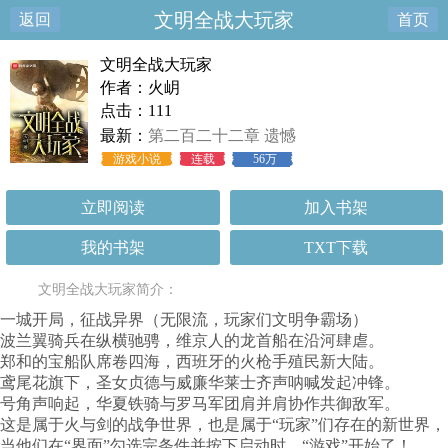
文明全战大玩家
返回
首页
文明全战大玩家
作者：火岄
点击：111
最新：
第二百二十二章 遗憾
游戏小说
连载
56万
立即阅读
加入书架
我的书架
TXT下载
文明全战大玩家简介：
一城开局，征战异界（无限流，玩家们文明争霸场）
波兰翼骑兵在纵横驰骋，维京人的龙首船在沿河肆虐。
郑和的宝船队席卷四海，西班牙的火枪手殖民新大陆。
鸢尾花旗下，圣女贞德与威廉华莱士齐声呐喊发起冲锋。
号角声响起，华夏铁骑与罗马军团肩并肩协作共御敌军。
这是属于火与剑的战争世界，也是属于“玩家”们存在的新世界，
当他们在“界面”勾选完条件并按下启动时，“游戏”开始了！