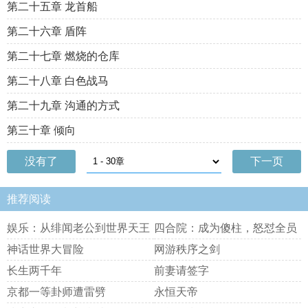
第二十五章 龙首船
第二十六章 盾阵
第二十七章 燃烧的仓库
第二十八章 白色战马
第二十九章 沟通的方式
第三十章 倾向
没有了
下一页
推荐阅读
娱乐：从绯闻老公到世界天王
四合院：成为傻柱，怒怼全员
恶人
神话世界大冒险
网游秩序之剑
长生两千年
前妻请签字
京都一等卦师遭雷劈
永恒天帝